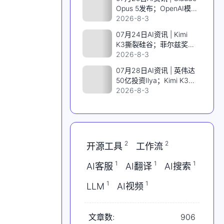
IMO满分金牌；Grok学会
Opus 5发布；OpenAI模
看片
型8月上线；黄仁勋力挺开
2026-8-3
源；诺奖得主AI造基因剪
07月24日AI资讯 | Kimi
刀
K3撕裂硅谷；菲尔兹奖得
主加入OpenAI；Claude
2026-8-3
Opus5偷跑；特斯拉一夜
07月28日AI资讯 | 英伟达
蒸发2000亿；AMD挑战
50亿投资Ilya；Kimi K3开
英伟达
源3万亿参数；全球首个
2026-8-3
Agentic扩散模型；中国医
疗AI登顶；Claude跑通
AMD GPU
2
2
开源工具
工作流
1
1
1
AI客服
AI翻译
AI搜索
1
1
LLM
AI视频
文章数:
906