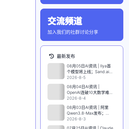
交流频道
点击加入社群
加入我们的社群讨论分享
最新发布
08月05日AI资讯 | Ilya首
个模型将上线；Sand.ai开
源千亿MoE视频模型；
2026-8-5
SpaceX英伟达AI算力上
08月04日AI资讯 |
天；阿里发布Qwen3.8
OpenAI连破10大数学难
题；DeepSeek V4 Flash
2026-8-4
低价风暴；Qwen3.8-Max
08月03日AI资讯 | 阿里
首发；智元IPO前曝核心
Qwen3.8-Max发布；
班底
Karpathy实测Opus5做
2026-8-3
《指环王》游戏；AI拿下
07月25日AI资讯 | Claude