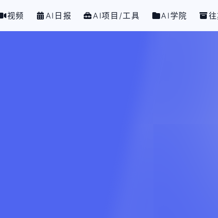
视频
AI日报
AI项目/工具
AI学院
往