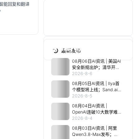
、智能回复和翻译
。
交流频道
加入我们的社群讨论分享
点击加入社群
最新发布
08月06日AI资讯 | 美国AI
安全新规出炉；清华开源
千亿MoE视频模型；谷歌
2026-8-6
Jeff Dean离职创业；
08月05日AI资讯 | Ilya首
Meta发布编程Agent；
个模型将上线；Sand.ai开
MiniMax H3视频模型低价
源千亿MoE视频模型；
2026-8-5
上线
SpaceX英伟达AI算力上
08月04日AI资讯 |
天；阿里发布Qwen3.8
OpenAI连破10大数学难
题；DeepSeek V4 Flash
2026-8-4
低价风暴；Qwen3.8-Max
08月03日AI资讯 | 阿里
首发；智元IPO前曝核心
Qwen3.8-Max发布；
班底