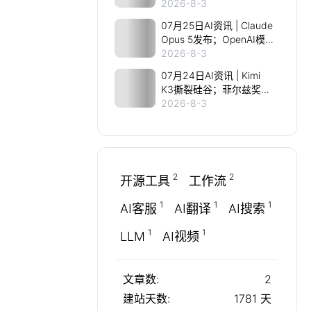
Karpathy实测Opus5做
2026-8-3
《指环王》游戏；AI拿下
07月25日AI资讯 | Claude
IMO满分金牌；Grok学会
Opus 5发布；OpenAI模
看片
型8月上线；黄仁勋力挺开
2026-8-3
源；诺奖得主AI造基因剪
07月24日AI资讯 | Kimi
刀
K3撕裂硅谷；菲尔兹奖得
主加入OpenAI；Claude
2026-8-3
Opus5偷跑；特斯拉一夜
蒸发2000亿；AMD挑战
英伟达
2
2
开源工具
工作流
1
1
1
AI客服
AI翻译
AI搜索
1
1
LLM
AI视频
文章数:
2
建站天数:
1781
天