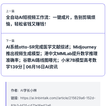
上一篇
全自动AI短视频工作流：一键成片，告别剪辑烦
恼，轻松省钱又赚钱！
下一篇
AI系统otto-SR完成医学文献综述；Midjourney
推出视频生成模型；港中文MMLab提升数学推理
准确率；谷歌AI路线图曝光；小米7B模型高考数
学139分 | 06月16日AI资讯
作者
:
AI学长小林
链接
:
https://ai.linbintalk.com//article/215629a6-152d-
81b3-bf2f-c471e16e42a6