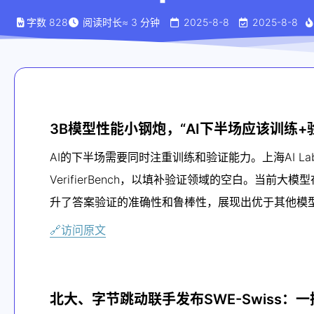
字数
828
阅读时长
≈
3
分钟
2025-8-8
2025-8-8
3B模型性能小钢炮，“AI下半场应该训练+验
AI的下半场需要同时注重训练和验证能力。上海AI Lab
VerifierBench，以填补验证领域的空白。当前大模
升了答案验证的准确性和鲁棒性，展现出优于其他模型
🔗访问原文
北大、字节跳动联手发布SWE-Swiss：