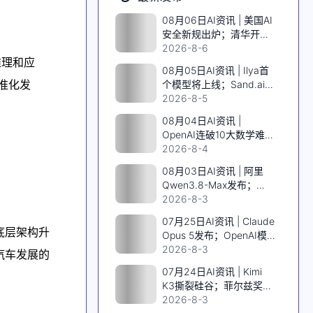
08月06日AI资讯 | 美国AI
安全新规出炉；清华开源
千亿MoE视频模型；谷歌
2026-8-6
推理和应
Jeff Dean离职创业；
08月05日AI资讯 | Ilya首
Meta发布编程Agent；
准化发
个模型将上线；Sand.ai开
MiniMax H3视频模型低价
源千亿MoE视频模型；
2026-8-5
上线
SpaceX英伟达AI算力上
08月04日AI资讯 |
天；阿里发布Qwen3.8
OpenAI连破10大数学难
题；DeepSeek V4 Flash
2026-8-4
低价风暴；Qwen3.8-Max
08月03日AI资讯 | 阿里
首发；智元IPO前曝核心
Qwen3.8-Max发布；
班底
Karpathy实测Opus5做
2026-8-3
《指环王》游戏；AI拿下
07月25日AI资讯 | Claude
IMO满分金牌；Grok学会
底层架构升
Opus 5发布；OpenAI模
看片
型8月上线；黄仁勋力挺开
2026-8-3
汽车发展的
源；诺奖得主AI造基因剪
07月24日AI资讯 | Kimi
刀
K3撕裂硅谷；菲尔兹奖得
主加入OpenAI；Claude
2026-8-3