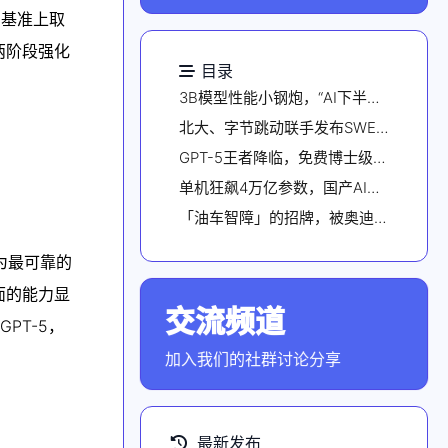
ed基准上取
两阶段强化
目录
3B模型性能小钢炮，“AI下半场应该训练+验证两条腿跑步”丨上海AI Lab & 澳门大学
北大、字节跳动联手发布SWE-Swiss：一把修复代码Bug的「瑞士军刀」，完整配方直指开源SOTA
GPT-5王者降临，免费博士级AI全面屠榜！百万程序员不眠之夜，7亿人沸腾
单机狂飙4万亿参数，国产AI「四大天王」首次合体！这台超节点鲨疯了
「油车智障」的招牌，被奥迪一脚踢开
为最可靠的
面的能力显
交流频道
点击加入社群
PT-5，
加入我们的社群讨论分享
最新发布