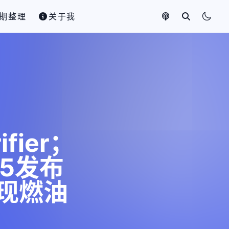
期整理
关于我
fier；
-5发布
现燃油