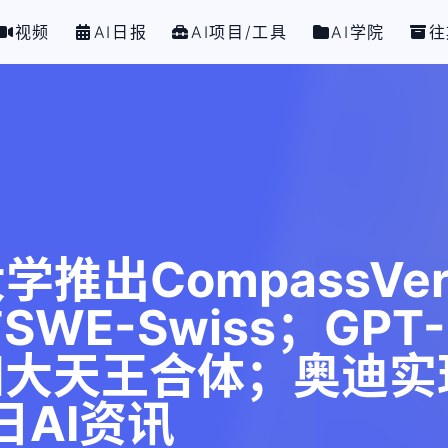
视频
AI日报
AI项目/工具
AI学院
往
学推出CompassVeri
E-Swiss；GPT
四大天王合体；奥迪实
日AI资讯