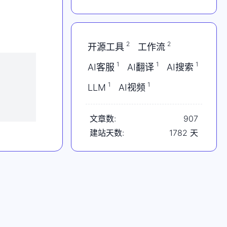
Opus5偷跑；特斯拉一夜
蒸发2000亿；AMD挑战
英伟达
2
2
开源工具
工作流
1
1
1
AI客服
AI翻译
AI搜索
1
1
LLM
AI视频
文章数:
907
建站天数:
1782
天