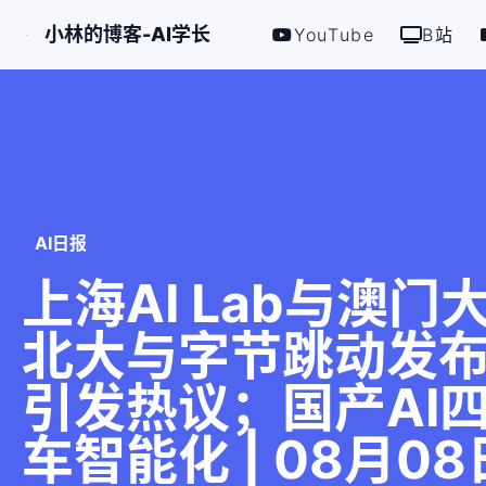
小林的博客-AI学长
YouTube
B站
AI日报
上海AI Lab与澳门大
北大与字节跳动发布SW
引发热议；国产AI
车智能化 | 08月08