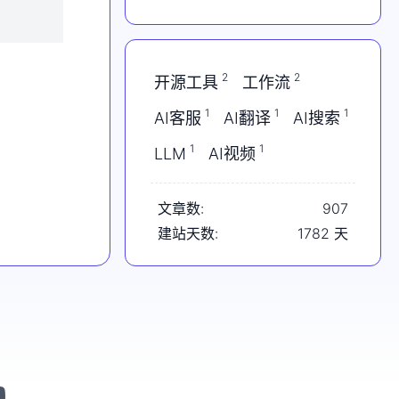
Opus5偷跑；特斯拉一夜
蒸发2000亿；AMD挑战
英伟达
2
2
开源工具
工作流
1
1
1
AI客服
AI翻译
AI搜索
1
1
LLM
AI视频
文章数:
907
建站天数:
1782
天