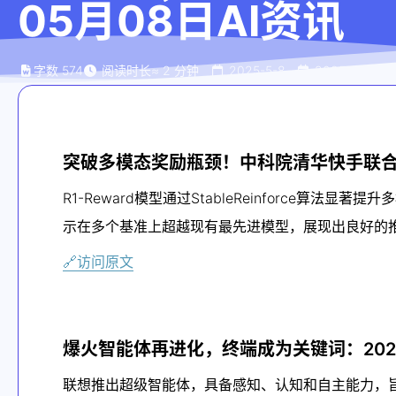
05月08日AI资讯
字数
574
阅读时长
≈
2
分钟
2025-5-8
2025-5-8
突破多模态奖励瓶颈！中科院清华快手联合提
R1-Reward模型通过StableReinforce
示在多个基准上超越现有最先进模型，展现出良好的
🔗访问原文
爆火智能体再进化，终端成为关键词：202
联想推出超级智能体，具备感知、认知和自主能力，旨