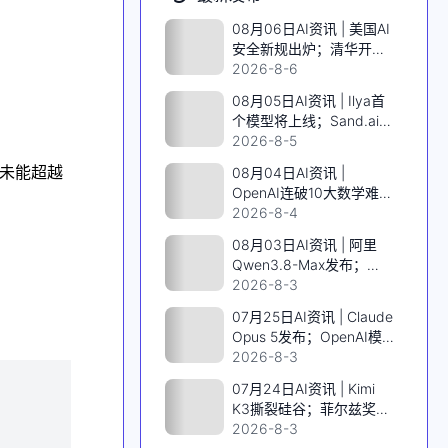
08月06日AI资讯 | 美国AI
安全新规出炉；清华开源
千亿MoE视频模型；谷歌
2026-8-6
Jeff Dean离职创业；
08月05日AI资讯 | Ilya首
Meta发布编程Agent；
个模型将上线；Sand.ai开
MiniMax H3视频模型低价
源千亿MoE视频模型；
2026-8-5
上线
SpaceX英伟达AI算力上
务中未能超越
08月04日AI资讯 |
天；阿里发布Qwen3.8
OpenAI连破10大数学难
题；DeepSeek V4 Flash
2026-8-4
低价风暴；Qwen3.8-Max
08月03日AI资讯 | 阿里
首发；智元IPO前曝核心
Qwen3.8-Max发布；
班底
Karpathy实测Opus5做
2026-8-3
《指环王》游戏；AI拿下
07月25日AI资讯 | Claude
IMO满分金牌；Grok学会
Opus 5发布；OpenAI模
看片
型8月上线；黄仁勋力挺开
2026-8-3
源；诺奖得主AI造基因剪
07月24日AI资讯 | Kimi
刀
K3撕裂硅谷；菲尔兹奖得
主加入OpenAI；Claude
2026-8-3