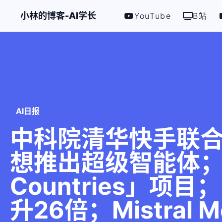
小林的博客-AI学长
YouTube
B站
AI日报
中科院清华快手联合提
想推出超级智能体；Op
Countries」项
升26倍；Mistral M