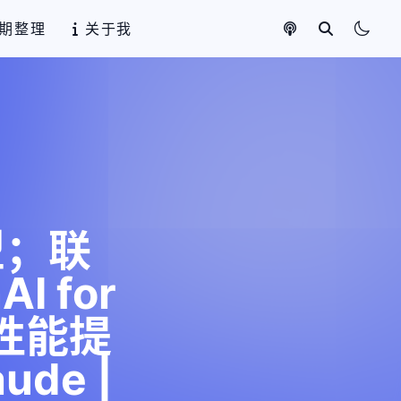
期整理
关于我
型；联
 for
现性能提
ude |