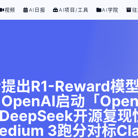
视频
AI日报
AI项目/工具
AI学院
往
出R1-Reward模
enAI启动「OpenAI
目；DeepSeek开源复
edium 3跑分对标Cla