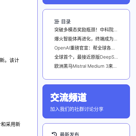
目录
突破多模态奖励瓶颈！中科院清华快手联合提出R1-Reward，用强化学习赋予模型长期推理能力
爆火智能体再进化，终端成为关键词：2026年端侧AI能力至少涨3倍
OpenAI重磅官宣：帮全球各国造星际之门！奥特曼亲临现场晒照
全球首个，最接近原版DeepSeek开源复现来了！R1四个月狂飙26倍
术创新。该计
欧洲黑马Mistral Medium 3来了！跑分对标最强Claude，实测大翻车
交流频道
点击加入社群
加入我们的社群讨论分享
计和采用新
最新发布