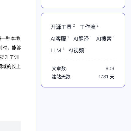
Agentic扩散模型；中国医
疗AI登顶；Claude跑通
AMD GPU
2
2
开源工具
工作流
1
1
1
是一种本地
AI客服
AI翻译
AI搜索
列时，能够
1
1
LLM
AI视频
，提升了训
领域的长上
文章数:
906
建站天数:
1781
天