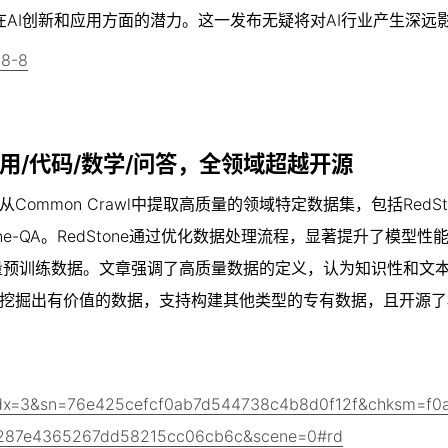
AI创新和应用方面的潜力。这一发布无疑将对AI行业产生深远
18-8
！通用/代码/数学/问答，全领域超越开源
Common Crawl中提取高质量的领域特定数据集，包括RedSto
RedStone-QA。RedStone通过优化数据处理流程，显著提升了模型
的高质量预训练数据。文章强调了高质量数据的定义，认为知识性和文
络中挖掘出有价值的数据，支持构建其他类型的专有数据，且开源
x=3&sn=76e425cefcf0ab7d544738c4b8d0f12f&chksm=f0
287e4365267dd58215cc06cb6c&scene=0#rd