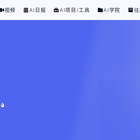
视频
AI日报
AI项目/工具
AI学院
往