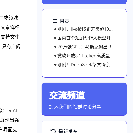
频生成领域
目录
。文章详细
⏩刚刚，Ilya被曝正筹资超10亿美元、估值超300亿美元，知名创投Greenoaks牵头
仅支持文生
⏩国内首个短剧创作大模型开源了，一个人就能拍短剧，单卡80秒出大片
，具有广阔
⏩20万张GPU！马斯克掏出「地表最强」大模型Grok-3，排行榜登顶，复仇OpenAI
⏩微软开放3.1T token高质量数据！通用/代码/数学/问答，全领域超越开源
⏩刚刚！DeepSeek梁文锋亲自挂名，公开新注意力架构NSA
交流频道
点击加入社群
加入我们的社群讨论分享
penAI
，展现出强
户界面支
最新发布