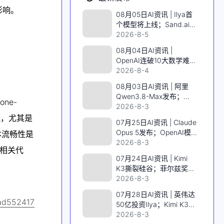
影响。
08月05日AI资讯 | Ilya首
个模型将上线；Sand.ai开
源千亿MoE视频模型；
2026-8-5
SpaceX英伟达AI算力上
08月04日AI资讯 |
天；阿里发布Qwen3.8
OpenAI连破10大数学难
题；DeepSeek V4 Flash
2026-8-4
低价风暴；Qwen3.8-Max
08月03日AI资讯 | 阿里
首发；智元IPO前曝核心
Qwen3.8-Max发布；
班底
ne-
Karpathy实测Opus5做
2026-8-3
《指环王》游戏；AI拿下
性能，尤其是
07月25日AI资讯 | Claude
IMO满分金牌；Grok学会
Opus 5发布；OpenAI模
本流畅性是
看片
型8月上线；黄仁勋力挺开
2026-8-3
了相关代
源；诺奖得主AI造基因剪
07月24日AI资讯 | Kimi
刀
K3撕裂硅谷；菲尔兹奖得
主加入OpenAI；Claude
2026-8-3
Opus5偷跑；特斯拉一夜
07月28日AI资讯 | 英伟达
蒸发2000亿；AMD挑战
ad552417
50亿投资Ilya；Kimi K3开
英伟达
源3万亿参数；全球首个
2026-8-3