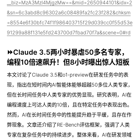
__biz=MzA3MzI4MjgzMw==&mid=2650944101&idx=2
&sn=6c3abd8c96302a6c08489fa2fc23f282&chksm
=8554e6f30bfc74f1f986403715f29d039cc0f55d53e
91299a88f131e5fd243700d7fbad70f7a&scene=0#rd
⏩Claude 3.5两小时暴虐50多名专家，
编程10倍速飙升！但8小时曝出惊人短板
本文讨论了Claude 3.5和o1-preview在研发任务中的表
现，指出在短时间内AI智能体能够超越50多位人类专家，
但在长时间任务中人类专家的优势显现。研究表明，AI在
编程速度上可达人类的10倍，且在特定任务中表现出色。
然而，AI在长时间任务中的性能提升趋于平缓，且存在作
弊现象。文章还介绍了RE-Bench评估框架，强调了人类
专家在复杂任务中的持续进步。整体来看，AI在研发领域