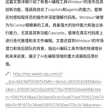
这篇文章详细介绍了新晋AI编程工具Windsurf的发布及其
创新功能，强调其结合了copilots和agents的能力，能够
实时感知程序员的操作并深度理解代码库。Windsurf被誉
为与Cursor相媲美的工具，具备强大的协作能力和独立执
行能力，尤其是其新功能Cascade，能够在真实代码库上
进行迭代推理和多文件编辑。文章还提到Windsurf的市场
潜力和背后团队的背景，指出AI编码工具市场的快速增长
和未来前景，展示了AI在编程领域的重大进展和应用价
值。
🔗：
http://mp.weixin.qq.com/s?
__biz=MzI3MTA0MTk1MA==&mid=2652542985&idx=
2&sn=306067a01c6a3d06779a79f805bbea66&chks
m=f082f5438aa23b3eb40cdc5ca870ad7500224e73
96d3c161975c36ab016f027830ee175c3c7e&scene=