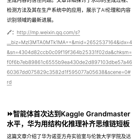
检测方法及其在生产系统中的应用，展示了AI伦理和内容
识别领域的最新进展。
🔗：
http://mp.weixin.qq.com/s?
__biz=MzI3MTA0MTk1MA==&mid=2652537164&idx=4
&sn=4304d82ccb0c09f19f364b25331f02da&chksm=
f0f6b7eb89861c6555b9ea430de2d897103dbe57a46
60367dd075829c3582d1f595077a05638&scene=0#
rd
⏩智能体首次达到Kaggle Grandmaster
水平，华为用结构化推理补齐思维链短板
这篇文章介绍了华为诺亚方舟实验室与伦敦大学学院及达