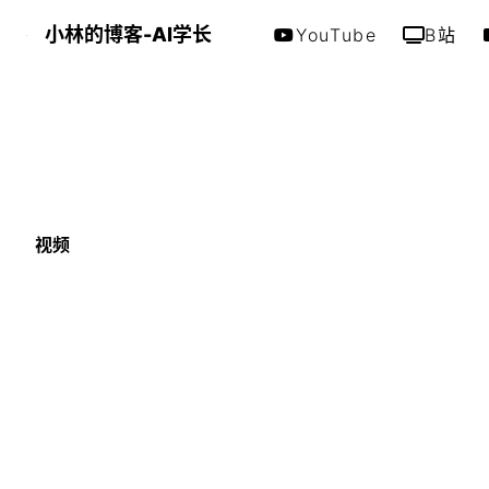
小林的博客-AI学长
YouTube
B站
视频
ChatGPT日开销7
边缘？Sam Alta
失！
字数
504
阅读时长
≈
2
分钟
2023-6-27
2024-6-22