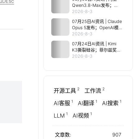
kuDEsc
首发；智元IPO前曝核心
Qwen3.8-Max发布；
班底
Karpathy实测Opus5做
2026-8-3
《指环王》游戏；AI拿下
07月25日AI资讯 | Claude
IMO满分金牌；Grok学会
Opus 5发布；OpenAI模
看片
型8月上线；黄仁勋力挺开
2026-8-3
源；诺奖得主AI造基因剪
07月24日AI资讯 | Kimi
刀
K3撕裂硅谷；菲尔兹奖得
主加入OpenAI；Claude
2026-8-3
Opus5偷跑；特斯拉一夜
蒸发2000亿；AMD挑战
英伟达
2
2
开源工具
工作流
1
1
1
AI客服
AI翻译
AI搜索
1
1
LLM
AI视频
文章数:
907