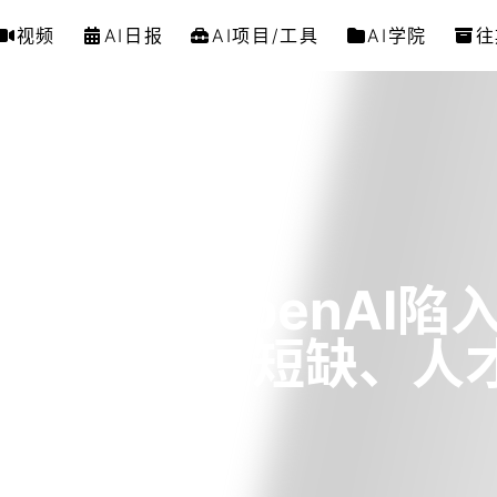
视频
AI日报
AI项目/工具
AI学院
往
0万美元，OpenAI陷
man自爆GPU短缺、人
28