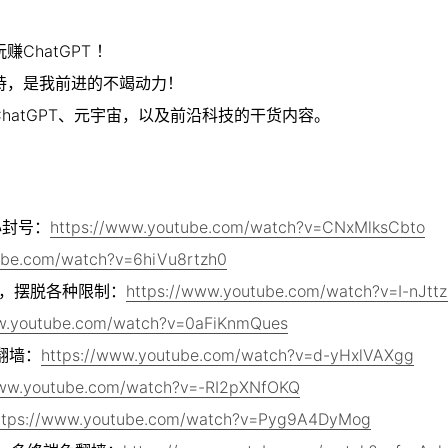
hatGPT ！

，是我前进的不竭动力！

hatGPT、元宇宙，以及前沿科技的干货内容。
心封号：
https://www.youtube.com/watch?v=CNxMlksCbto
ube.com/watch?v=6hiVu8rtzh0
魔法，摆脱各种限制：
https://www.youtube.com/watch?v=I-nJtt
ww.youtube.com/watch?v=0aFiKnmQues
免翻墙：
https://www.youtube.com/watch?v=d-yHxlVAXgg
www.youtube.com/watch?v=-RI2pXNfOKQ
ttps://www.youtube.com/watch?v=Pyg9A4DyMog