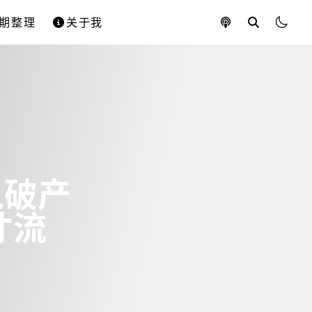
期整理
关于我
入破产
才流