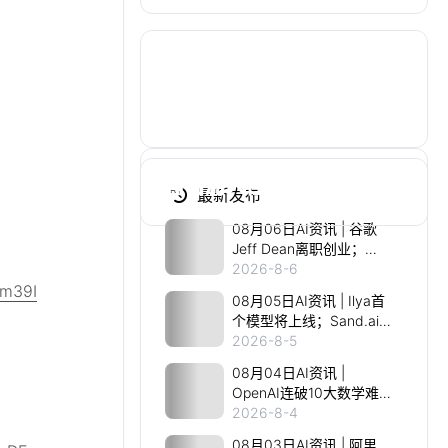
交流频道
加入我们的社群讨论分享
点击加入社群
最新发布
08月06日AI资讯 | 谷歌
Jeff Dean离职创业；
MiniMax H3视频模型低价
2026-8-6
上线；影石发布Camera
zm39I
08月05日AI资讯 | Ilya首
Agent愿景；元点机器人
个模型将上线；Sand.ai开
发布家庭具身产品
源千亿MoE视频模型；
2026-8-5
SpaceX英伟达AI算力上
08月04日AI资讯 |
天；阿里发布Qwen3.8
OpenAI连破10大数学难
题；DeepSeek V4 Flash
2026-8-4
低价风暴；Qwen3.8-Max
08月03日AI资讯 | 阿里