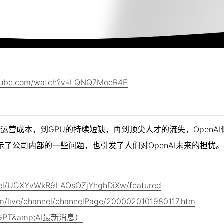
utube.com/watch?v=LQNQ7MoeR4E
的运营成本，到GPU的持续短缺，再到顶尖人才的流失，OpenA
白揭示了公司内部的一些问题，也引发了人们对OpenAI未来的担忧。
nel/UCXYvWkR9LAOsOZjYhghDiXw/featured
om/live/channel/channelPage/2000020101980117.htm
hatGPT&amp;AI最新消息）