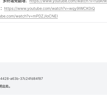
用，多终端免翻墙：
https://www.youtube.com/watch?v=fuoAn
定：
https://www.youtube.com/watch?v=wqy9IWCK0iQ
tube.com/watch?v=mPDZJIoCNEI
0e3-4428-a63b-37c24fd84f87
注明出处。