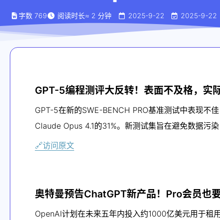
字数
769
阅读时长
≈
2
分钟
2025-9-22
2025-9-22
GPT-5编程测评大反转！表面不及格，实际
GPT-5在新的SWE-BENCH PRO基准测试中表现
Claude Opus 4.1的31%。新测试集旨在避免
🔗访问原文
奥特曼预告ChatGPT新产品！Pro会员
OpenAI计划在未来五年内投入约1000亿美元用于