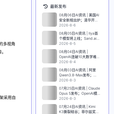
最新发布
08月06日AI资讯 | 美国AI
安全新规出炉；清华开源
千亿MoE视频模型；谷歌
2026-8-6
Jeff Dean离职创业；
08月05日AI资讯 | Ilya首
Meta发布编程Agent；
个模型将上线；Sand.ai开
MiniMax H3视频模型低价
码的多视角
源千亿MoE视频模型；
2026-8-5
上线
SpaceX英伟达AI算力上
异。
08月04日AI资讯 |
天；阿里发布Qwen3.8
OpenAI连破10大数学难
题；DeepSeek V4 Flash
2026-8-4
低价风暴；Qwen3.8-Max
08月03日AI资讯 | 阿里
首发；智元IPO前曝核心
Qwen3.8-Max发布；
班底
Karpathy实测Opus5做
2026-8-3
《指环王》游戏；AI拿下
07月25日AI资讯 | Claude
IMO满分金牌；Grok学会
Opus 5发布；OpenAI模
看片
架采用自
型8月上线；黄仁勋力挺开
2026-8-3
源；诺奖得主AI造基因剪
07月24日AI资讯 | Kimi
刀
K3撕裂硅谷；菲尔兹奖得