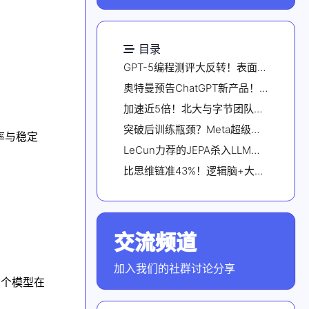
目录
GPT-5编程测评大反转！表面不及格，实际63.1%的任务没交卷，全算上成绩比Claude高一倍
奥特曼预告ChatGPT新产品！Pro会员也要额外收费，这次不计成本投入算力
加速近5倍！北大与字节团队提出BranchGRPO，用「树形分叉 + 剪枝」重塑扩散模型对齐
突破后训练瓶颈？Meta超级智能实验室又一力作：CaT解决RL监督难题
率与稳定
LeCun力荐的JEPA杀入LLM，用CV的思路训练LLM，性能鲁棒性双丰收
比思维链准43%！逻辑脑+大模型直觉，推理可靠性大幅提升
交流频道
点击加入社群
加入我们的社群讨论分享
多个模型在