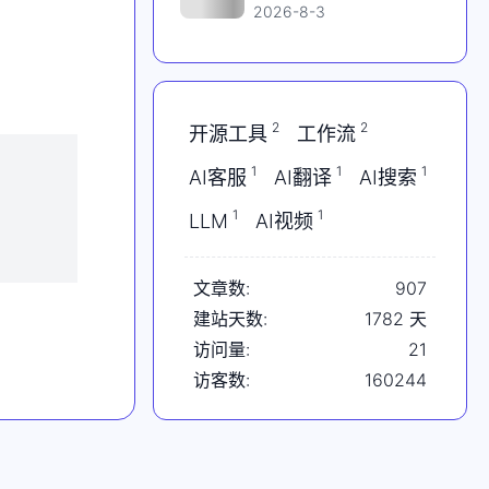
主加入OpenAI；Claude
2026-8-3
Opus5偷跑；特斯拉一夜
蒸发2000亿；AMD挑战
英伟达
2
2
开源工具
工作流
1
1
1
AI客服
AI翻译
AI搜索
1
1
LLM
AI视频
文章数:
907
建站天数:
1782
天
访问量:
21
访客数:
160244