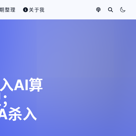
期整理
关于我
入AI算
型；
PA杀入