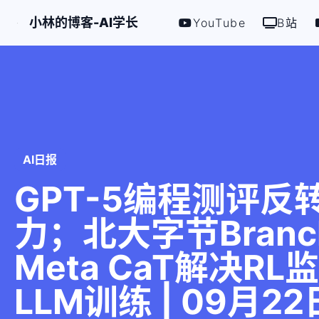
小林的博客-AI学长
YouTube
B站
AI日报
GPT-5编程测评反
力；北大字节Bran
Meta CaT解决RL
LLM训练 | 09月2