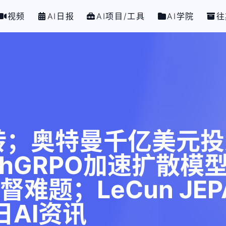
视频
AI日报
AI项目/工具
AI学院
往
转；奥特曼千亿美元投
chGRPO加速扩散模
监督难题；LeCun JE
2日AI资讯