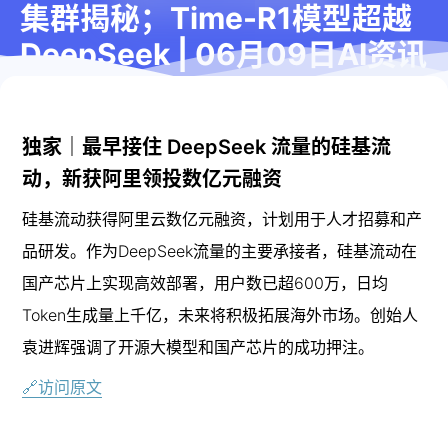
集群揭秘；Time-R1模型超越
DeepSeek | 06月09日AI资讯
字数
639
阅读时长
≈
2
分钟
2025-6-
2025-6-
9
9
独家｜最早接住 DeepSeek 流量的硅基流
17
动，新获阿里领投数亿元融资
硅基流动获得阿里云数亿元融资，计划用于人才招募和产
品研发。作为DeepSeek流量的主要承接者，硅基流动在
国产芯片上实现高效部署，用户数已超600万，日均
Token生成量上千亿，未来将积极拓展海外市场。创始人
袁进辉强调了开源大模型和国产芯片的成功押注。
🔗访问原文